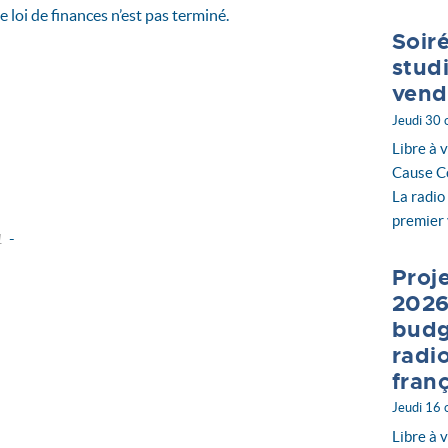
 loi de finances n’est pas terminé.
Soir
stud
vend
Jeudi 30
Libre à v
Cause Co
La radio
premier 
-
1
embre
novembre
Proje
bre
septembre
2026
tembre
budg
radi
fran
Jeudi 16
Libre à 