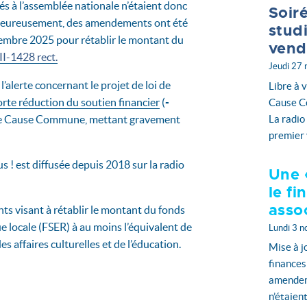
 à l’assemblée nationale n’étaient donc
Soir
. Heureusement, des amendements ont été
stud
embre 2025 pour rétablir le montant du
vend
I-1428 rect.
Jeudi 27
’alerte concernant le projet de loi de
Libre à v
orte réduction du soutien financier
(
-
Cause Co
La radio
 que Cause Commune, mettant gravement
premier 
s ! est diffusée depuis 2018 sur la radio
Une 
le f
asso
ts visant à rétablir le montant du fonds
e locale (FSER) à au moins l’équivalent de
Lundi 3 
 affaires culturelles et de l’éducation.
Mise à j
finances
amendem
n’étaien