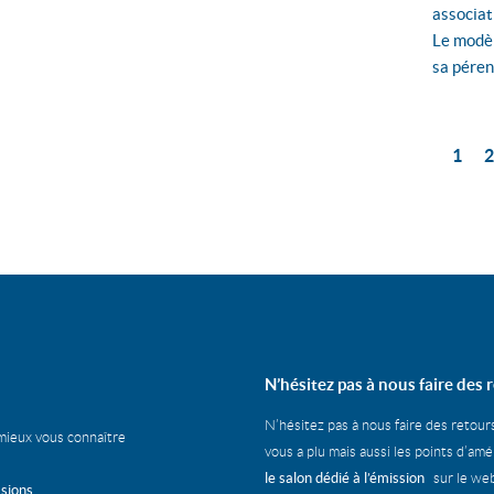
associat
Le modè
sa péren
1
N’hésitez pas à nous faire des r
N’hésitez pas à nous faire des retour
mieux vous connaître
vous a plu mais aussi les points d’am
le salon dédié à l’émission
sur le web
ssions