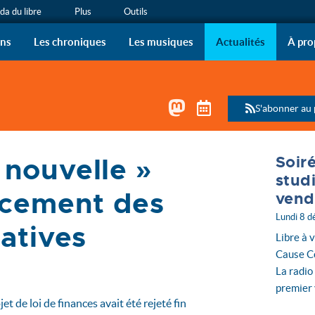
a du libre
Plus
Outils
ous !
 de radio de l’April sur vo
ons
Les chroniques
Les musiques
Actualités
À pro
Mastodon
Télécharger le 
S'abonner au
nouvelle »
Soir
(…)
stud
ncement des
vend
Lundi 8 
iatives
Libre à v
Cause Co
La radio
premier 
ojet de loi de finances avait été rejeté fin