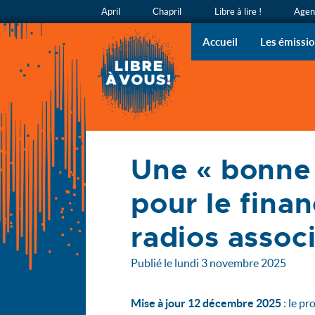
April
Chapril
Libre à lire !
Agend
Libre à v
L’émission
Accueil
Les émissi
Accueil
Une « bonne 
Actualités
Une « bonne nouvelle » pour le financement des radios 
pour le fina
radios assoc
Publié le lundi 3 novembre 2025
Mise à jour 12 décembre 2025
: le pr