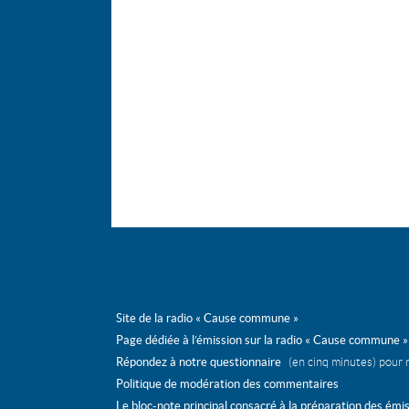
avril
mars
février
mars
février
février
janvier
janvier
Site de la radio « Cause commune »
Page dédiée à l’émission sur la radio « Cause commune »
Répondez à notre questionnaire
(en cinq minutes) pour 
Politique de modération des commentaires
Le bloc-note principal consacré à la préparation des émi