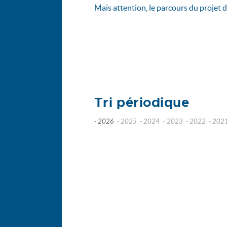
Mais attention, le parcours du projet de
Tri périodique
- 2026
- 2025
- 2024
- 2023
- 2022
- 202
juillet
décembre
décembre
novembre
nov
juin
novembre
novembre
octobre
octo
mai
octobre
octobre
septembre
sep
avril
septembre
septembre
août
mars
août
août
juin
février
juillet
juin
mai
janvier
juin
mai
avril
mai
avril
mars