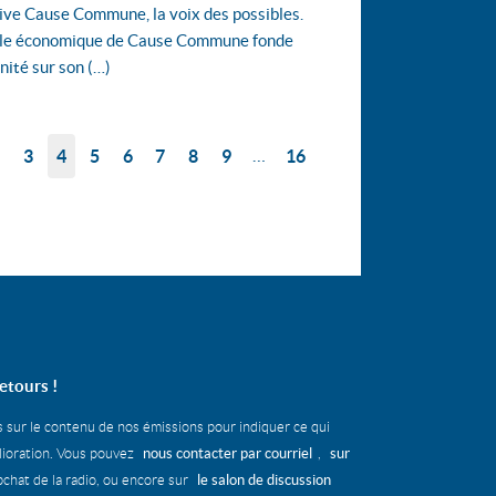
ive Cause Commune, la voix des possibles.
le économique de Cause Commune fonde
nité sur son (…)
…
2
3
4
5
6
7
8
9
16
etours !
s sur le contenu de nos émissions pour indiquer ce qui
nous contacter par courriel
sur
élioration. Vous pouvez
,
le salon de discussion
chat de la radio, ou encore sur