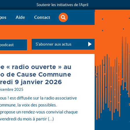
Soutenir les initiatives de l’April
rechercher
s libertés informatiques
pos
Aide
Contact
calendrier des émissions de la saison en cours
S’abonner aux actus
 podcast
Veuillez laisser ce champ vide :
ée « radio ouverte » au
io de Cause Commune
redi 9 janvier 2026
décembre 2025
ous ! est diffusée sur la radio associative
mmune, la voix des possibles.
 propose un rendez-vous convivial chaque
vendredi du mois à partir (…)