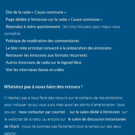
janvier
juin
mai
avril
mai
avril
mars
Site de la radio « Cause commune »
avril
mars
février
Page dédiée à l’émission sur la radio « Cause commune »
mars
février
Répondez à notre questionnaire
(en cinq minutes) pour mieux vous
février
janvier
connaître
janvier
Politique de modération des commentaires
Le bloc-note principal consacré à la préparation des émissions
Retrouver les émissions aux formats récurrents
Autres émissions de radio sur le logiciel libre
Voir les interviews bonus en vidéo
N’hésitez pas à nous faire des retours !
N’hésitez pas à nous faire des retours sur le contenu de nos émissions
pour indiquer ce qui vous a plu mais aussi les points d’amélioration. Vous
nous contacter par courriel
sur le salon dédié à l’émission
pouvez
,
sur
le salon de discussion instantanée
le webchat de la radio, ou encore sur
de l’April
(nous ne sommes pas forcément tout le temps sur ces deux
salons).