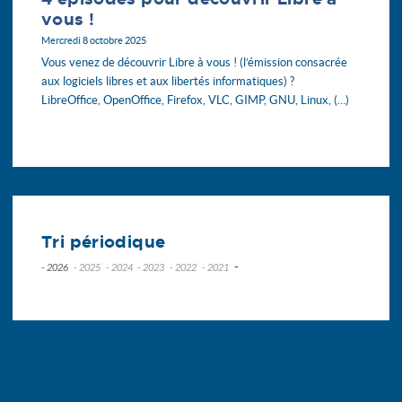
vous !
Mercredi 8 octobre 2025
Vous venez de découvrir Libre à vous ! (l’émission consacrée
aux logiciels libres et aux libertés informatiques) ?
LibreOffice, OpenOffice, Firefox, VLC, GIMP, GNU, Linux, (…)
Tri périodique
-
- 2026
- 2025
- 2024
- 2023
- 2022
- 2021
juillet
décembre
décembre
novembre
novembre
novembre
juin
novembre
novembre
octobre
octobre
septembre
mai
octobre
octobre
septembre
septembre
avril
septembre
septembre
août
mars
août
août
juin
février
juillet
juin
mai