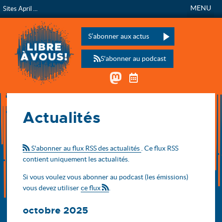
MENU
Sites April ...
Libre à vous !
L’émission de radio de
Veuillez laisser ce champ vide :
S’abonner aux actus
S'abonner au podcast
Mastodon
Télécharger le calen
Accueil
Actualités
Actualités
S'abonner au flux RSS des actualités
. Ce flux RSS
contient uniquement les actualités.
Si vous voulez vous abonner au podcast (les émissions)
vous devez utiliser
ce flux
.
octobre 2025