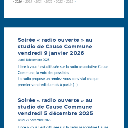
-
- 2026
- 2025
- 2024
- 2023
- 2022
- 2021
juillet
décembre
décembre
novembre
novembre
novembre
juin
novembre
novembre
octobre
octobre
septembre
mai
octobre
octobre
septembre
septembre
avril
septembre
septembre
août
mars
août
août
juin
Soirée « radio ouverte » au
février
juillet
juin
mai
studio de Cause Commune
janvier
juin
mai
avril
vendredi 9 janvier 2026
mai
avril
mars
avril
mars
février
Lundi 8 décembre 2025
mars
février
Libre à vous ! est diffusée sur la radio associative Cause
février
janvier
Commune, la voix des possibles.
janvier
La radio propose un rendez-vous convivial chaque
premier vendredi du mois à partir (…)
Soirée « radio ouverte » au
studio de Cause Commune
vendredi 5 décembre 2025
Jeudi 27 novembre 2025
Libre à vous ! est diffusée sur la radio associative Cause