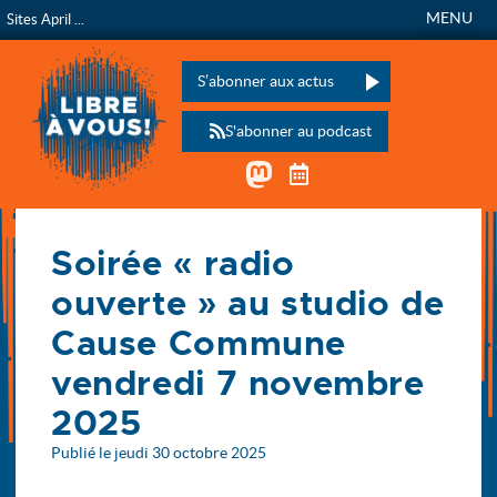
MENU
Sites April ...
Libre à vous !
L’émission de radio de
Veuillez laisser ce champ vide :
S’abonner aux actus
S'abonner au podcast
Mastodon
Télécharger le calen
Accueil
Soirée « radio
Actualités
Soirée « radio ouverte » au studio de Cause Commune (…)
ouverte » au studio de
Cause Commune
vendredi 7 novembre
2025
Publié le jeudi 30 octobre 2025