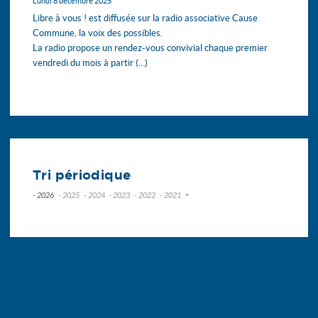
Lundi 8 décembre 2025
Libre à vous ! est diffusée sur la radio associative Cause
Commune, la voix des possibles.
La radio propose un rendez-vous convivial chaque premier
vendredi du mois à partir (…)
Tri périodique
-
- 2026
- 2025
- 2024
- 2023
- 2022
- 2021
juillet
décembre
décembre
novembre
novembre
novembre
juin
novembre
novembre
octobre
octobre
septembre
mai
octobre
octobre
septembre
septembre
avril
septembre
septembre
août
mars
août
août
juin
février
juillet
juin
mai
janvier
juin
mai
avril