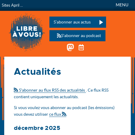
MENU
Sites April ...
Libre à vous !
L’émission de radio de
Veuillez laisser ce champ vide :
S’abonner aux actus
S'abonner au podcast
Mastodon
Télécharger le calen
Accueil
Actualités
Actualités
S'abonner au flux RSS des actualités
. Ce flux RSS
contient uniquement les actualités.
Si vous voulez vous abonner au podcast (les émissions)
vous devez utiliser
ce flux
.
décembre 2025