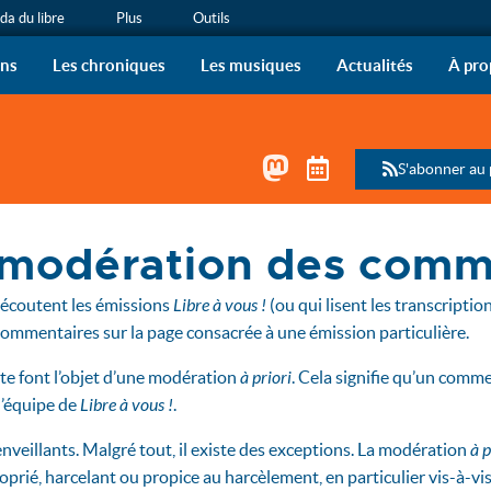
a du libre
Plus
Outils
ous !
 de radio de l’April sur vo
ons
Les chroniques
Les musiques
Actualités
À pro
Mastodon
Télécharger le 
S'abonner au
e modération des comm
écoutent les émissions
Libre à vous !
(ou qui lisent les transcripti
ommentaires sur la page consacrée à une émission particulière.
ite font l’objet d’une modération
à priori
. Cela signifie qu’un comm
l’équipe de
Libre à vous !
.
nveillants. Malgré tout, il existe des exceptions. La modération
à p
oprié, harcelant ou propice au harcèlement, en particulier vis-à-vi