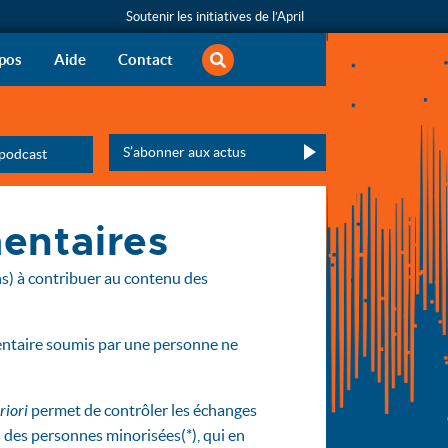
Soutenir les initiatives de l’April
rechercher
s libertés informatiques
pos
Aide
Contact
calendrier des émissions de la saison en cours
S’abonner aux actus
 podcast
Veuillez laisser ce champ vide :
entaires
ons) à contribuer au contenu des
entaire soumis par une personne ne
riori
permet de contrôler les échanges
s des personnes minorisées(*), qui en