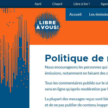
April
Chapril
Libre à lire !
Agend
Libre à v
L’émission
Accueil
Les émissi
Accueil
Politique d
Politique de modération des commentaires
Nous encourageons les personnes qui 
émissions, notamment en faisant des c
Tous les commentaires publiés sur le s
sera en ligne qu’après modération par 
La plupart des messages reçus sont bie
et de ne pas publier de contenu inappr