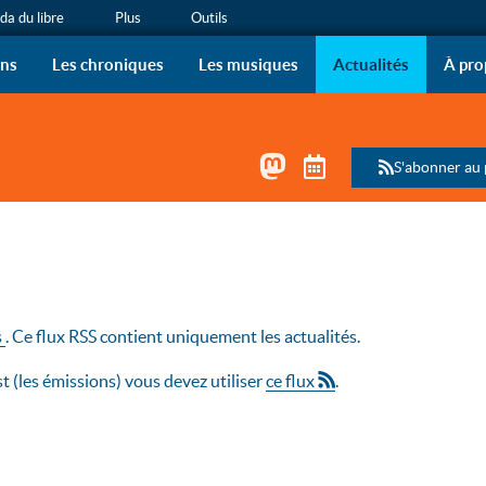
a du libre
Plus
Outils
ous !
 de radio de l’April sur vo
ons
Les chroniques
Les musiques
Actualités
À pro
Mastodon
Télécharger le 
S'abonner au
s
. Ce flux RSS contient uniquement les actualités.
 (les émissions) vous devez utiliser
ce flux
.