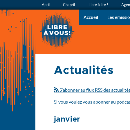
April
Chapril
Libre à lire !
Agend
Libre à v
L’émission
Accueil
Les émissi
Accueil
Actualités
Actualités
S'abonner au flux RSS des actualité
Si vous voulez vous abonner au podcast
janvier