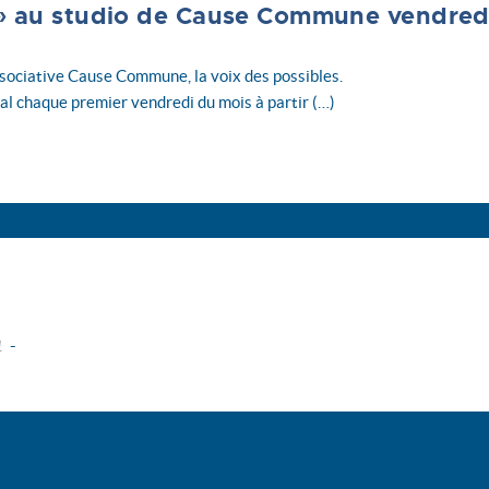
 » au studio de Cause Commune vendredi
 associative Cause Commune, la voix des possibles.
al chaque premier vendredi du mois à partir (…)
-
1
embre
novembre
bre
septembre
tembre