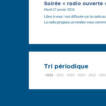
Soirée « radio ouverte
Mardi 27 janvier 2026
Libre à vous ! est diffusée sur la radio
La radio propose un rendez-vous convivi
Tri périodique
- 2026
- 2025
- 2024
- 2023
- 2022
- 202
juillet
décembre
décembre
novembre
nov
juin
novembre
novembre
octobre
octo
mai
octobre
octobre
septembre
sep
avril
septembre
septembre
août
mars
août
août
juin