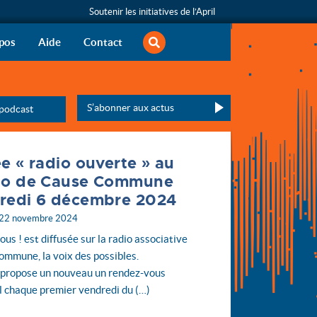
Soutenir les initiatives de l’April
rechercher
s libertés informatiques
pos
Aide
Contact
calendrier des émissions de la saison en cours
S’abonner aux actus
 podcast
Veuillez laisser ce champ vide :
ée « radio ouverte » au
io de Cause Commune
redi 6 décembre 2024
 22 novembre 2024
ous ! est diffusée sur la radio associative
mmune, la voix des possibles.
 propose un nouveau un rendez-vous
l chaque premier vendredi du (…)