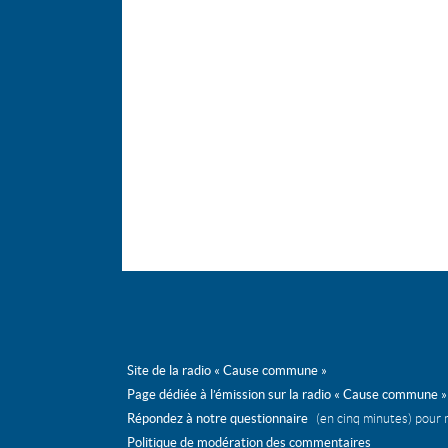
mai
octobre
octobre
septembre
sep
avril
septembre
septembre
août
mars
août
août
juin
février
juillet
juin
mai
janvier
juin
mai
avril
mai
avril
mars
avril
mars
février
mars
février
février
janvier
janvier
Site de la radio « Cause commune »
Page dédiée à l’émission sur la radio « Cause commune »
Répondez à notre questionnaire
(en cinq minutes) pour 
Politique de modération des commentaires