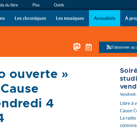
a du libre
Plus
Outils
ous !
 de radio de l’April sur vo
ons
Les chroniques
Les musiques
Actualités
À pro
Mastodon
Télécharger le 
S'abonner au
io ouverte »
Soir
(…)
stud
 Cause
vend
Vendredi
ndredi 4
Libre à v
Cause Co
4
La radio
convivia