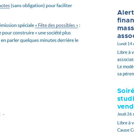
notes
(sans obligation) pour faciliter
Alert
fina
 émission spéciale
« Fête des possibles »
:
mass
e pour construire « une société plus
asso
 en parler quelques minutes derrière le
Lundi 14
Libre à 
associat
Le modè
sa péren
Soir
stud
vend
-
Jeudi 26
1
embre
novembre
Libre à v
bre
septembre
Cause Co