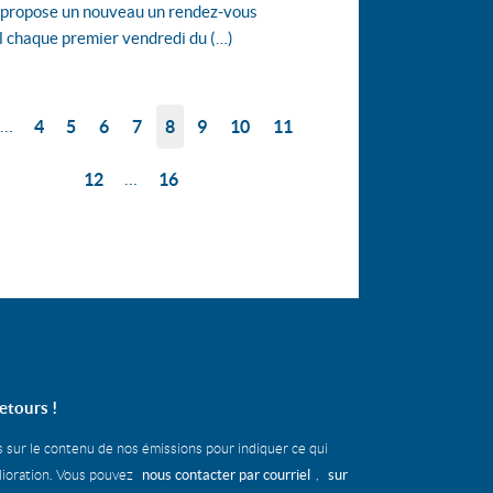
 propose un nouveau un rendez-vous
l chaque premier vendredi du (…)
…
4
5
6
7
8
9
10
11
…
12
16
etours !
s sur le contenu de nos émissions pour indiquer ce qui
nous contacter par courriel
sur
élioration. Vous pouvez
,