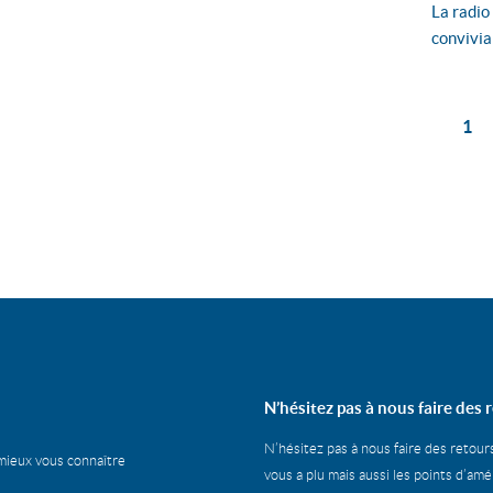
tembre
La radio
convivia
1
N’hésitez pas à nous faire des r
N’hésitez pas à nous faire des retour
mieux vous connaître
vous a plu mais aussi les points d’am