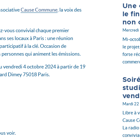
Une 
associative
Cause Commune
, la voix des
le f
non 
z-vous convivial chaque premier
Mercredi
ns ses locaux à Paris : une réunion
Mi-octob
articipatif à la clé. Occasion de
le proje
es personnes qui animent les émissions.
forte ré
commerci
u vendredi 4 octobre 2024 à partir de 19
rnard Dimey 75018 Paris.
Soir
stud
vend
Mardi 22
Libre à v
Cause Co
La radio
us voir.
convivia