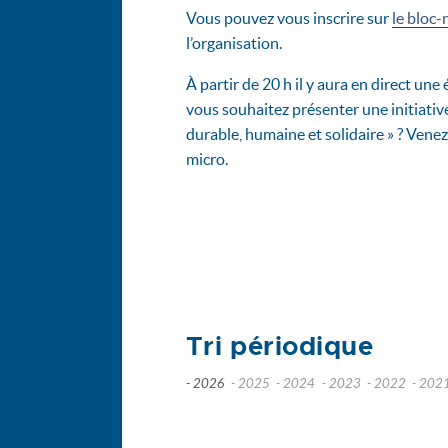
Vous pouvez vous inscrire sur
le bloc-
l’organisation.
À partir de 20 h il y aura en direct une
vous souhaitez présenter une initiativ
durable, humaine et solidaire » ? Venez
micro.
Tri périodique
- 2026
- 2025
- 2024
- 2023
- 2022
- 202
juillet
décembre
décembre
novembre
nov
juin
novembre
novembre
octobre
octo