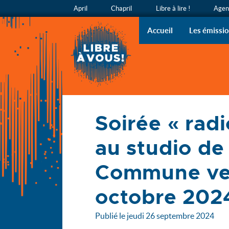
April
Chapril
Libre à lire !
Agend
Libre à v
L’émission
Accueil
Les émissi
Accueil
Soirée « rad
Actualités
Soirée « radio ouverte » au studio de Cause Commune 
au studio de
Commune ve
octobre 202
Publié le jeudi 26 septembre 2024