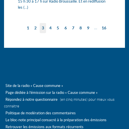
15 h 30 à 17 h sur Radio Broussaille. Et en rediffusion
les (…)
…
1
2
3
4
5
6
7
8
9
16
Site de la radio « Cause commune »
Page dédiée à l’émission sur la radio « Cause commune »
Répondez à notre questionnaire
(en cinq minutes) pour mieux vous
connaître
Politique de modération des commentaires
Le bloc-note principal consacré à la préparation des émissions
Retrouver les émissions aux formats récurrents