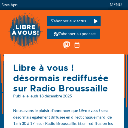
MENU
Sites April ...
Libre à vous !
L’émission de radio de
Veuillez laisser ce champ vide :
S’abonner aux actus
S'abonner au podcast
Mastodon
Télécharger le calen
Accueil
Libre à vous !
Actualités
Libre à vous ! désormais rediffusée sur Radio Broussaille
désormais rediffusée
sur Radio Broussaille
Publié le jeudi 18 décembre 2025
Nous avons le plaisir d’annoncer que
Libre à vous !
sera
désormais également diffusée en direct chaque mardi de
15 h 30 à 17 h sur Radio Broussaille. Et en rediffusion les