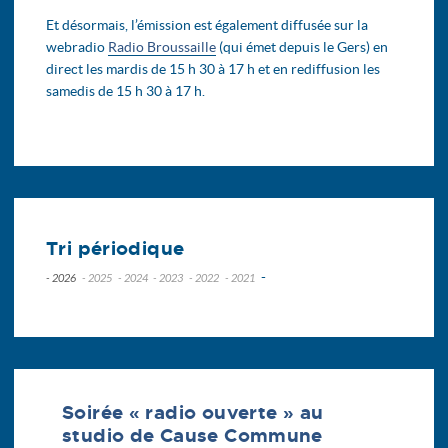
Et désormais, l’émission est également diffusée sur la
webradio
Radio Broussaille
(qui émet depuis le Gers) en
direct les mardis de 15 h 30 à 17 h et en rediffusion les
samedis de 15 h 30 à 17 h.
Tri périodique
-
- 2026
- 2025
- 2024
- 2023
- 2022
- 2021
juillet
décembre
décembre
novembre
novembre
novembre
juin
novembre
novembre
octobre
octobre
septembre
mai
octobre
octobre
septembre
septembre
avril
septembre
septembre
août
mars
août
août
juin
Soirée « radio ouverte » au
février
juillet
juin
mai
studio de Cause Commune
janvier
juin
mai
avril