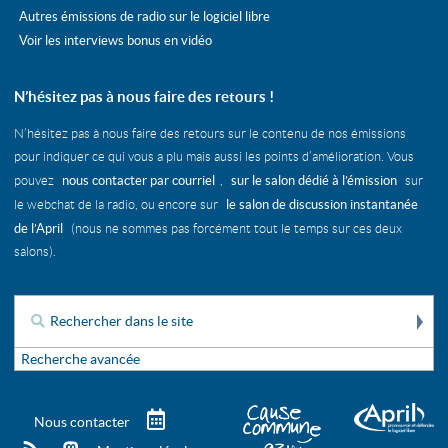
Autres émissions de radio sur le logiciel libre
Voir les interviews bonus en vidéo
N’hésitez pas à nous faire des retours !
N’hésitez pas à nous faire des retours sur le contenu de nos émissions
pour indiquer ce qui vous a plu mais aussi les points d’amélioration. Vous
nous contacter par courriel
sur le salon dédié à l’émission
pouvez
,
sur
le salon de discussion instantanée
le webchat de la radio, ou encore sur
de l’April
(nous ne sommes pas forcément tout le temps sur ces deux
salons).
Re
Rechercher :
Recherche avancée
Télécharger le calendrier des é
Nous contacter
rss
mastodon