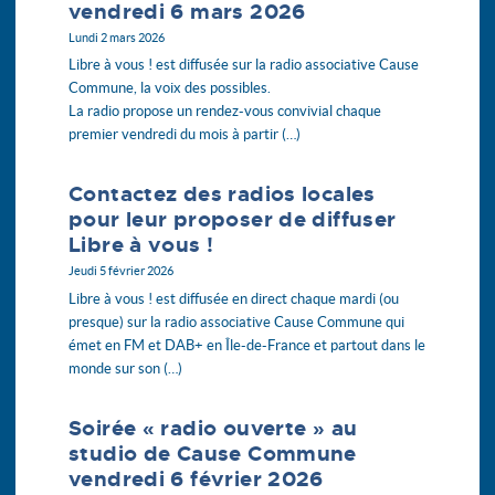
vendredi 6 mars 2026
mai
avril
mars
avril
mars
février
Lundi 2 mars 2026
mars
février
Libre à vous ! est diffusée sur la radio associative Cause
février
janvier
Commune, la voix des possibles.
janvier
La radio propose un rendez-vous convivial chaque
premier vendredi du mois à partir (…)
Contactez des radios locales
pour leur proposer de diffuser
Libre à vous !
Jeudi 5 février 2026
Libre à vous ! est diffusée en direct chaque mardi (ou
presque) sur la radio associative Cause Commune qui
émet en FM et DAB+ en Île-de-France et partout dans le
monde sur son (…)
Soirée « radio ouverte » au
studio de Cause Commune
vendredi 6 février 2026