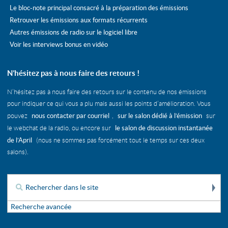
Le bloc-note principal consacré à la préparation des émissions
Retrouver les émissions aux formats récurrents
Autres émissions de radio sur le logiciel libre
Voir les interviews bonus en vidéo
N’hésitez pas à nous faire des retours !
N’hésitez pas à nous faire des retours sur le contenu de nos émissions
pour indiquer ce qui vous a plu mais aussi les points d’amélioration. Vous
nous contacter par courriel
sur le salon dédié à l’émission
pouvez
,
sur
le salon de discussion instantanée
le webchat de la radio, ou encore sur
de l’April
(nous ne sommes pas forcément tout le temps sur ces deux
salons).
Re
Rechercher :
Recherche avancée