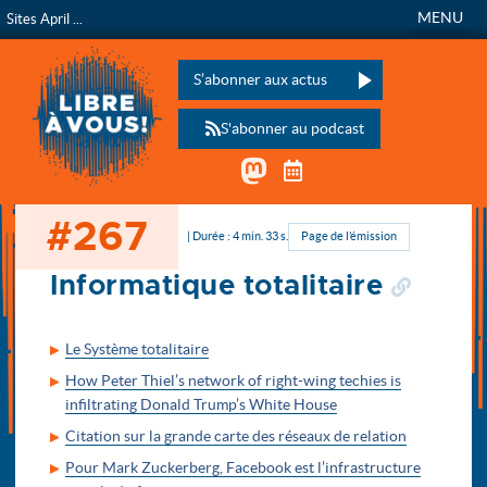
MENU
Sites April ...
Libre à vous !
L’émission de radio de
Veuillez laisser ce champ vide :
S’abonner aux actus
S'abonner au podcast
Mastodon
Télécharger le calen
#267
Accueil
| Durée : 4 min. 33 s.
Page de l’émission
Informatique totalitaire
Le Système totalitaire
How Peter Thiel’s network of right-wing techies is
infiltrating Donald Trump’s White House
Citation sur la grande carte des réseaux de relation
Pour Mark Zuckerberg, Facebook est l’infrastructure