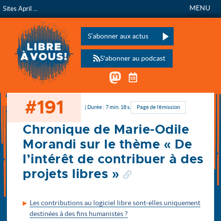
MENU
Sites April ...
Libre à vous !
L’émission de radio de
Veuillez laisser ce champ vide :
S’abonner aux actus
S'abonner au podcast
Mastodon
Télécharger le calen
#191
Accueil
| Durée : 7 min. 18 s.
Page de l’émission
Chronique de Marie-Odile
Morandi sur le thème « De
l’intérêt de contribuer à des
projets libres »
Les contributions au logiciel libre sont-elles uniquement
destinées à des fins humanistes ?