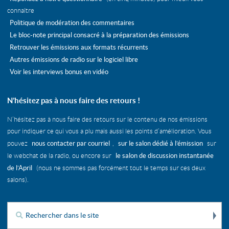
connaître
Politique de modération des commentaires
Le bloc-note principal consacré à la préparation des émissions
Retrouver les émissions aux formats récurrents
Autres émissions de radio sur le logiciel libre
Voir les interviews bonus en vidéo
N’hésitez pas à nous faire des retours !
N’hésitez pas à nous faire des retours sur le contenu de nos émissions
pour indiquer ce qui vous a plu mais aussi les points d’amélioration. Vous
nous contacter par courriel
sur le salon dédié à l’émission
pouvez
,
sur
le salon de discussion instantanée
le webchat de la radio, ou encore sur
de l’April
(nous ne sommes pas forcément tout le temps sur ces deux
salons).
Re
Rechercher :