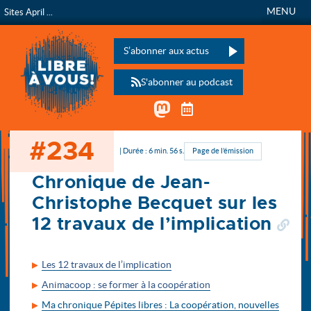
MENU
Sites April ...
Libre à vous !
L’émission de radio de
Veuillez laisser ce champ vide :
S’abonner aux actus
S'abonner au podcast
Mastodon
Télécharger le calen
#234
Accueil
| Durée : 6 min. 56 s.
Page de l’émission
Chronique de Jean-
Christophe Becquet sur les
12 travaux de l’implication
Les 12 travaux de l’implication
Animacoop : se former à la coopération
Ma chronique Pépites libres : La coopération, nouvelles