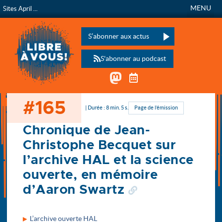
MENU
Sites April ...
Libre à vous !
L’émission de radio de
Veuillez laisser ce champ vide :
S’abonner aux actus
S'abonner au podcast
Mastodon
Télécharger le calen
#165
Accueil
| Durée : 8 min. 5 s.
Page de l’émission
Chronique de Jean-
Christophe Becquet sur
l’archive HAL et la science
ouverte, en mémoire
d’Aaron Swartz
L’archive ouverte HAL