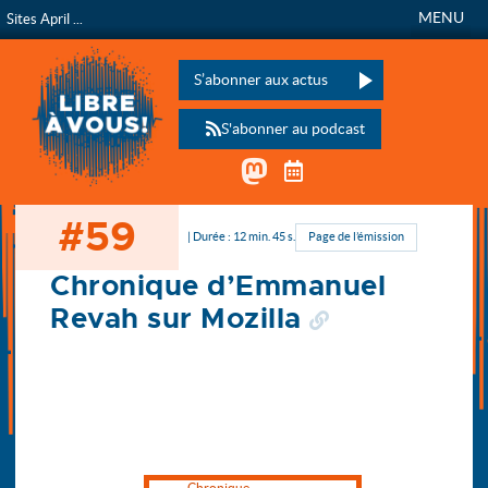
MENU
Sites April ...
Libre à vous !
L’émission de radio de
Veuillez laisser ce champ vide :
S’abonner aux actus
S'abonner au podcast
Mastodon
Télécharger le calen
#59
Accueil
| Durée : 12 min. 45 s.
Page de l’émission
Chronique d’Emmanuel
Revah sur Mozilla
Chronique