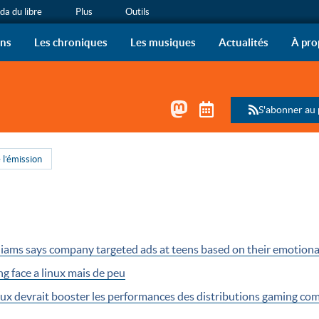
a du libre
Plus
Outils
ous !
 de radio de l’April sur vo
ons
Les chroniques
Les musiques
Actualités
À pro
Mastodon
Télécharger le 
S'abonner au
 l’émission
iams says company targeted ads at teens based on their emotiona
g face a linux mais de peu
Linux devrait booster les performances des distributions gaming 