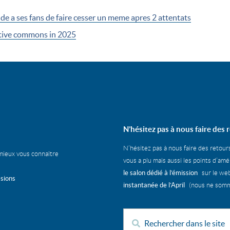
e a ses fans de faire cesser un meme apres 2 attentats
ative commons in 2025
N’hésitez pas à nous faire des r
N’hésitez pas à nous faire des retour
mieux vous connaître
vous a plu mais aussi les points d’am
le salon dédié à l’émission
sur le web
ssions
instantanée de l’April
(nous ne somme
Rechercher :