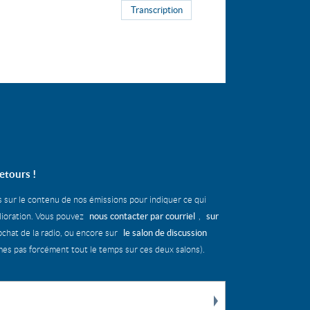
Transcription
etours !
s sur le contenu de nos émissions pour indiquer ce qui
nous contacter par courriel
sur
élioration. Vous pouvez
,
le salon de discussion
chat de la radio, ou encore sur
s pas forcément tout le temps sur ces deux salons).
Rechercher