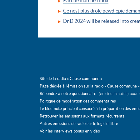
Part de marché Linux
Ce nest plus drole pewdiepie demand
DnD 2024 will be released into cre
Site de la radio « Cause commune »
Page dédiée à l’émission sur la radio « Cause commune »
Répondez à notre questionnaire
(en cinq minutes) pour 
Politique de modération des commentaires
Le bloc-note principal consacré à la préparation des émi
Retrouver les émissions aux formats récurrents
Autres émissions de radio sur le logiciel libre
Voir les interviews bonus en vidéo