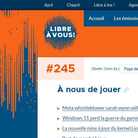
April
Chapril
Libre à lire !
Agend
Libre à v
L’émission
Accueil
Les émissi
#245
Accueil
Page de
| Durée : 3 min. 41 s.
À nous de jouer
Meta whistleblower sarah wynn will
Windows 11 perd la guerre du gamin
La nouvelle mise à jour du kernel 