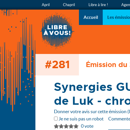
April
Chapril
Libre à lire !
Agend
Libre à v
L’émission
Accueil
Les émissi
#281
Accueil
Émission du
Les émissions
281 - Synergies GULL/Restos du Cœur - chronique de L
Synergies G
de Luk - chr
Donner votre avis sur cette émission (
Je ne suis pas un robot
Commente
0 vote