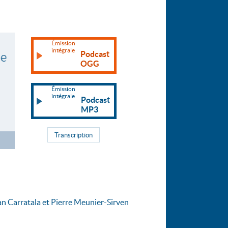
Émission
intégrale
Podcast
OGG
Émission
intégrale
Podcast
MP3
Transcription
an Carratala et Pierre Meunier-Sirven