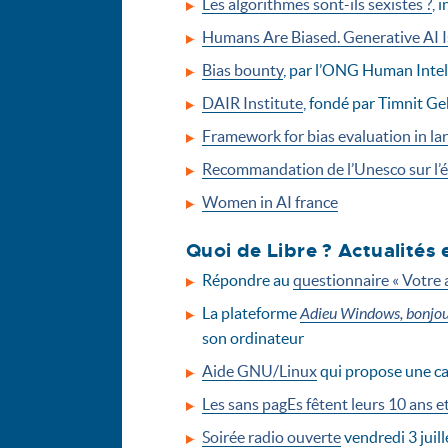
Les algorithmes sont-ils sexistes ?
, 
Humans Are Biased. Generative AI 
Bias bounty
, par l’ONG Human Intel
DAIR Institute
, fondé par Timnit G
Framework for bias evaluation in la
Recommandation de l’Unesco sur l’éthi
Women in AI france
Quoi de Libre ? Actualités 
Répondre au
questionnaire « Votre a
La plateforme
Adieu Windows, bonjour
son ordinateur
Aide GNU/Linux
qui propose une car
Les sans pagEs fêtent leurs 10 ans e
Soirée radio ouverte
vendredi 3 juil