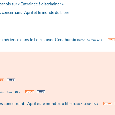
nois sur « Entraînée à discriminer »
 concernant l’April et le monde du Libre
’expérience dans le Loiret avec Cenabumix
OGG
Durée : 57 min. 43 s.
G
MP3
OGG
MP3
ée : 7 min. 40 s.
s concernant l’April et le monde du libre
OGG
Durée : 4 min. 35 s.