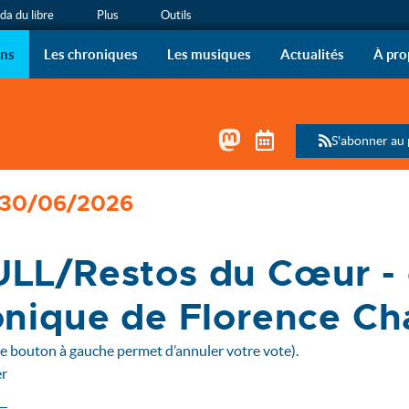
a du libre
Plus
Outils
ous !
 de radio de l’April sur vo
ons
Les chroniques
Les musiques
Actualités
À pro
Mastodon
Télécharger le 
S'abonner au
 30/06/2026
uk - (…)
ULL/Restos du Cœur -
onique de Florence C
le bouton à gauche permet d’annuler votre vote).
r