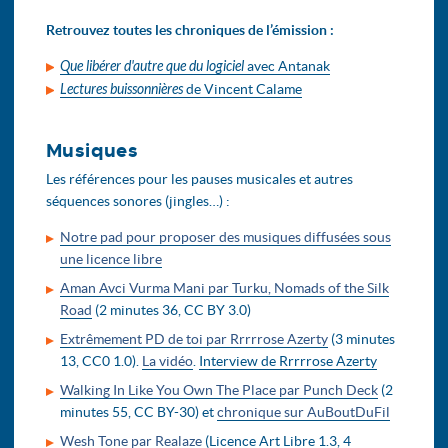
Retrouvez toutes les chroniques de l’émission :
Que libérer d'autre que du logiciel
avec Antanak
Lectures buissonnières
de Vincent Calame
Musiques
Les références pour les pauses musicales et autres
séquences sonores (jingles…) :
Notre pad pour proposer des musiques diffusées sous
une licence libre
Aman Avci Vurma Mani par Turku, Nomads of the Silk
Road
(2 minutes 36, CC BY 3.0)
Extr​ê​mement PD de toi par Rrrrrose Azerty
(3 minutes
13, CC0 1.0).
La vidéo
.
Interview de Rrrrrose Azerty
Walking In Like You Own The Place par Punch Deck
(2
minutes 55, CC BY-30) et
chronique sur AuBoutDuFil
Wesh Tone par Realaze
(Licence Art Libre 1.3, 4