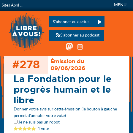
MENU
Sites April ...
Libre à vous !
L’émission de radio de
Veuillez laisser ce champ vide :
S’abonner aux actus
S'abonner au podcast
Mastodon
Télécharger le calen
#278
Émission du
Accueil
09/06/2026
Les émissions
278 - La Fondation pour le progrès humain et le libre
La Fondation pour le
progrès humain et le
libre
Donner votre avis sur cette émission (le bouton à gauche
permet d’annuler votre vote).
Je ne suis pas un robot
1 vote