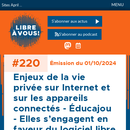
MENU
Sites April ...
Libre à vous !
L’émission de radio de
Veuillez laisser ce champ vide :
S’abonner aux actus
S'abonner au podcast
Mastodon
Télécharger le calen
#220
Émission du 01/10/2024
Accueil
Les émissions
220 - Enjeux de la vie privée sur Internet et sur les (…)
Enjeux de la vie
privée sur Internet et
sur les appareils
connectés - Éducajou
- Elles s’engagent en
faveur du logiciel libre