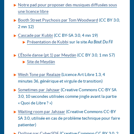
Notre pad pour proposer des musiques diffusées sous
une licence libre
Booth Street Psychosis par Tom Woodward
(CC BY 3.0,
2 mn 12)
Cascade par Kubbi
(CC BY-SA 3.0, 4 mn 19)
Présentation de Kubbi
sur le site
Au Bout Du Fil
L’Étoile danse (pt.1) par Meydän
(CC BY 3.0, 1 mn 57)
Site de Meydän
Wesh Tone par Realaze
(Licence Art Libre 1.3, 4
minutes 36, générique et virgule de transition)
Sometimes par Jahzaar
(Creative Commons CC-BY SA
3.0, 10 secondes utilisées comme jingle avant la partie
« Quoi de Libre ? »)
Waiting room par Jahzaar
(Creative Commons CC-BY
SA 3.0, utilisée en cas de problème technique pour faire
patienter)
Dolling par CyberSDF
(Creative Common CC BY 3.0, 2