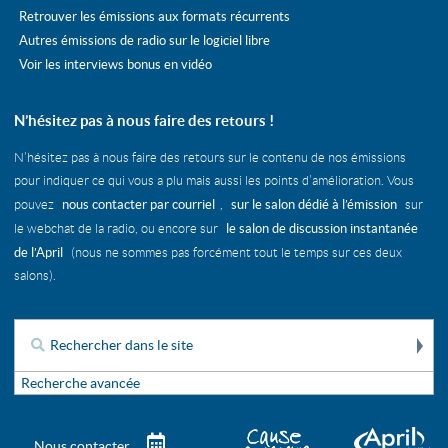
Retrouver les émissions aux formats récurrents
Autres émissions de radio sur le logiciel libre
Voir les interviews bonus en vidéo
N’hésitez pas à nous faire des retours !
N’hésitez pas à nous faire des retours sur le contenu de nos émissions
pour indiquer ce qui vous a plu mais aussi les points d’amélioration. Vous
nous contacter par courriel
sur le salon dédié à l’émission
pouvez
,
sur
le salon de discussion instantanée
le webchat de la radio, ou encore sur
de l’April
(nous ne sommes pas forcément tout le temps sur ces deux
salons).
Re
Rechercher :
Recherche avancée
Télécharger le calendrier des é
Nous contacter