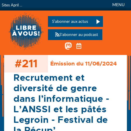
MENU
Sites April ...
Libre à vous !
L’émission de radio de
Veuillez laisser ce champ vide :
S’abonner aux actus
S'abonner au podcast
Mastodon
Télécharger le calen
#211
Émission du 11/06/2024
Accueil
Les émissions
211 - Recrutement et diversité de genre dans l’informatique
Recrutement et
diversité de genre
dans l’informatique -
L’ANSSI et les pâtés
Legroin - Festival de
la Récup’