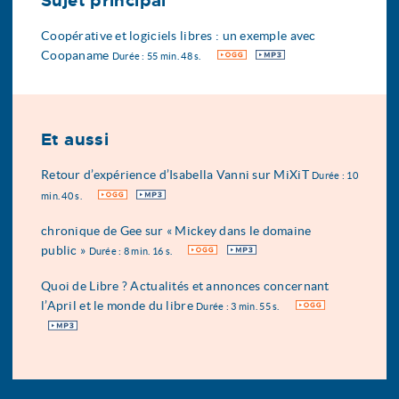
Sujet principal
Coopérative et logiciels libres : un exemple avec
Coopaname
OGG
MP3
Durée : 55 min. 48 s.
Et aussi
Retour d’expérience d’Isabella Vanni sur MiXiT
Durée : 10
OGG
MP3
min. 40 s.
chronique de Gee sur « Mickey dans le domaine
public »
OGG
MP3
Durée : 8 min. 16 s.
Quoi de Libre ? Actualités et annonces concernant
l’April et le monde du libre
OGG
Durée : 3 min. 55 s.
MP3