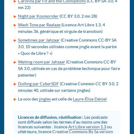
Carolina par Fit and the Conniptions
(CC BY-SA 3.0, 4
mn 22)
Night par Kosmorider
(CC BY 3.0, 2 mn 28)
Wesh Tone par Realaze
(Licence Art Libre 1.3, 4
minutes 36, générique et virgule de transition)
Sometimes par Jahzaar
(Creative Commons CC-BY SA
3.0, 10 secondes utilisées comme jingle avant la partie
« Quoi de Libre ? »)
Waiting room par Jahzaar
(Creative Commons CC-BY
SA 3.0, utilisée en cas de problème technique pour faire
patienter)
Dolling par CyberSDF
(Creative Common CC BY 3.0, 2
minutes 40, utilisée sur certains jingles)
La voix des
jingles
est celle de
Laure-Élise Déniel
Licences de diffusion, réutilisation :
Les podcasts
sont diffusés selon les termes d’au moins une des
licences suivantes : licence
Art Libre version 1.3
ou
ultérieure, licence
Creative Commons By Sa version