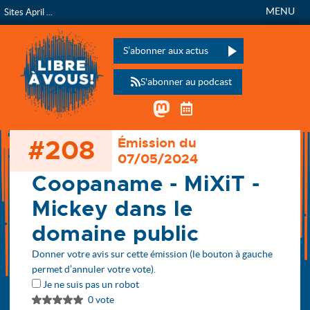
MENU
Sites April ...
Libre à vous !
L’émission de radio de
Veuillez laisser ce champ vide :
S’abonner aux actus
S'abonner au podcast
Mastodon
Télécharger le calen
#208
Émission du
Accueil
07/05/2024
Les émissions
208 - Coopaname - MiXiT - Mickey dans le domaine public
Coopaname - MiXiT -
Mickey dans le
domaine public
Donner votre avis sur cette émission (le bouton à gauche
permet d’annuler votre vote).
Je ne suis pas un robot
0 vote