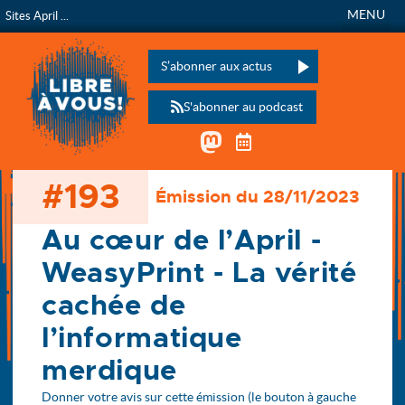
MENU
Sites April ...
Libre à vous !
L’émission de radio de
Veuillez laisser ce champ vide :
S’abonner aux actus
S'abonner au podcast
Mastodon
Télécharger le calen
#193
Émission du 28/11/2023
Accueil
Les émissions
193 - Au cœur de l’April - WeasyPrint - La vérité cachée (…)
Au cœur de l’April -
WeasyPrint - La vérité
cachée de
l’informatique
merdique
Donner votre avis sur cette émission (le bouton à gauche