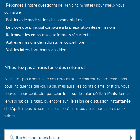
Répondez à notre questionnaire
(en cinq minutes) pour mieux vous
connaître
Politique de modération des commentaires
Le bloc-note principal consacré à la préparation des émissions
Retrouver les émissions aux formats récurrents
Autres émissions de radio sur le logiciel libre
Voir les interviews bonus en vidéo
N’hésitez pas à nous faire des retours !
N’hésitez pas à nous faire des retours sur le contenu de nos émissions
pour indiquer ce qui vous a plu mais aussi les points d’amélioration. Vous
nous contacter par courriel
sur le salon dédié à l’émission
pouvez
,
sur
le salon de discussion instantanée
le webchat de la radio, ou encore sur
de l’April
(nous ne sommes pas forcément tout le temps sur ces deux
salons).
Re