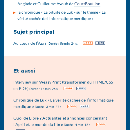
Anglade et Guillaume Ayoub de
CourtBouillon
la chronique « La pituite de Luk » sur le thème « La
vérité cachée de l’informatique merdique »
Sujet principal
Au cœur de l’April
OGG
MP3
Durée : 56 min. 24 s.
Et aussi
Interview sur WeasyPrint (transformer du HTML/CSS
en PDF)
OGG
MP3
Durée : 14 min. 26 s.
Chronique de Luk « La vérité cachée de l’informatique
merdique »
OGG
MP3
Durée : 3 min. 27 s.
Quoi de Libre ? Actualités et annonces concernant
l’April et le monde du libre
OGG
Durée : 4 min. 18 s.