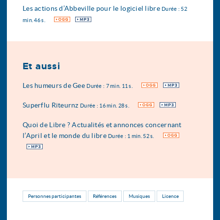
Les actions d’Abbeville pour le logiciel libre
Durée : 52
OGG
MP3
min. 46 s.
Et aussi
Les humeurs de Gee
OGG
MP3
Durée : 7 min. 11 s.
Superflu Riteurnz
OGG
MP3
Durée : 16 min. 28 s.
Quoi de Libre ? Actualités et annonces concernant
l’April et le monde du libre
OGG
Durée : 1 min. 52 s.
MP3
Personnes participantes
Références
Musiques
Licence