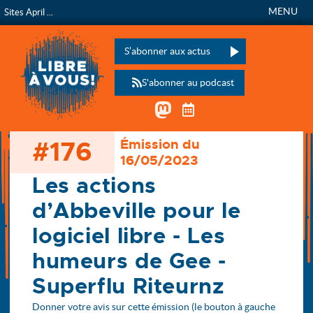
MENU
Sites April ...
Libre à vous !
L’émission de radio de
Veuillez laisser ce champ vide :
S’abonner aux actus
S'abonner au podcast
Mastodon
Télécharger le calen
#176
Émission du
Accueil
16/05/2023
Les émissions
176 - Les actions d’Abbeville pour le logiciel libre - (…)
Les actions
d’Abbeville pour le
logiciel libre - Les
humeurs de Gee -
Superflu Riteurnz
Donner votre avis sur cette émission (le bouton à gauche