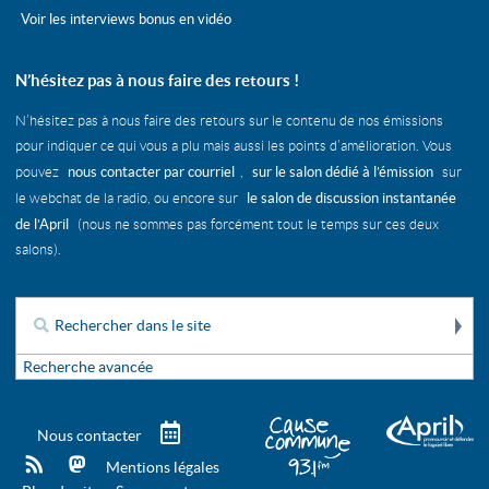
Voir les interviews bonus en vidéo
N’hésitez pas à nous faire des retours !
N’hésitez pas à nous faire des retours sur le contenu de nos émissions
pour indiquer ce qui vous a plu mais aussi les points d’amélioration. Vous
nous contacter par courriel
sur le salon dédié à l’émission
pouvez
,
sur
le salon de discussion instantanée
le webchat de la radio, ou encore sur
de l’April
(nous ne sommes pas forcément tout le temps sur ces deux
salons).
Re
Rechercher :
Recherche avancée
Télécharger le calendrier des é
Nous contacter
rss
mastodon
Mentions légales