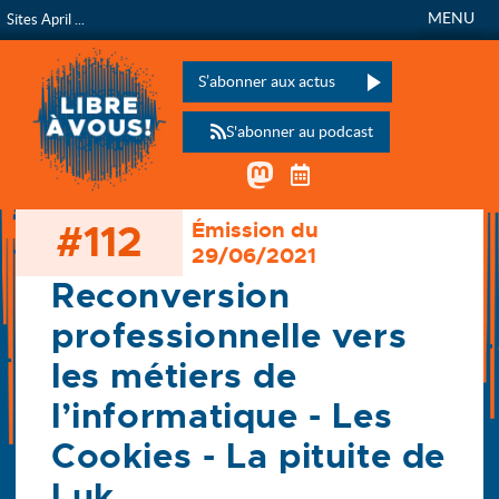
MENU
Sites April ...
Libre à vous !
L’émission de radio de
Veuillez laisser ce champ vide :
S’abonner aux actus
S'abonner au podcast
Mastodon
Télécharger le calen
#112
Émission du
Accueil
29/06/2021
Les émissions
112 - Reconversion professionnelle vers les métiers de (…)
Reconversion
professionnelle vers
les métiers de
l’informatique - Les
Cookies - La pituite de
Luk