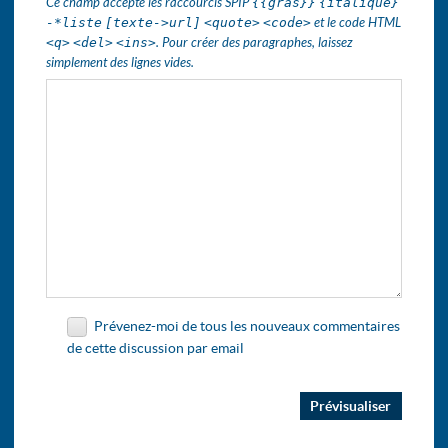
Ce champ accepte les raccourcis SPIP
{{gras}}
{italique}
-*liste
[texte->url]
<quote>
<code>
et le code HTML
<q>
<del>
<ins>
. Pour créer des paragraphes, laissez
simplement des lignes vides.
Prévenez-moi de tous les nouveaux commentaires
de cette discussion par email