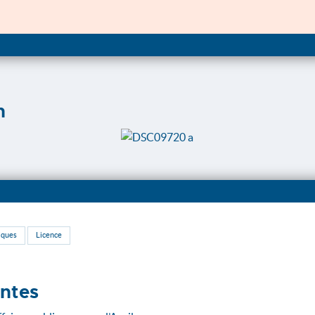
n
iques
Licence
antes