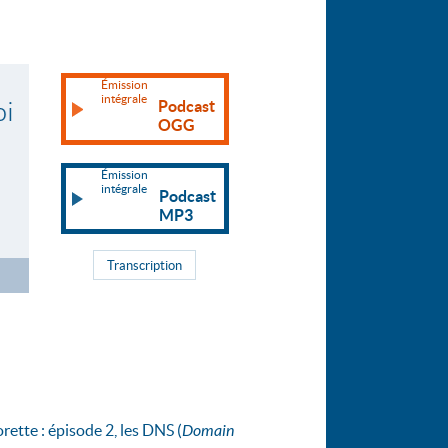
Émission
intégrale
Podcast
OGG
Émission
intégrale
Podcast
MP3
Transcription
orette : épisode 2, les DNS (
Domain