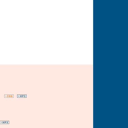
OGG
MP3
MP3