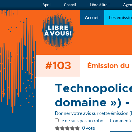
April
Chapril
Libre à lire !
Agend
Libre à v
L’émission
Accueil
Les émissi
#103
Accueil
Émission du
Les émissions
103 - Technopolice - les DNS (« système de noms de (…)
Technopolice
domaine ») - 
Donner votre avis sur cette émission (
Je ne suis pas un robot
Commente
0 vote