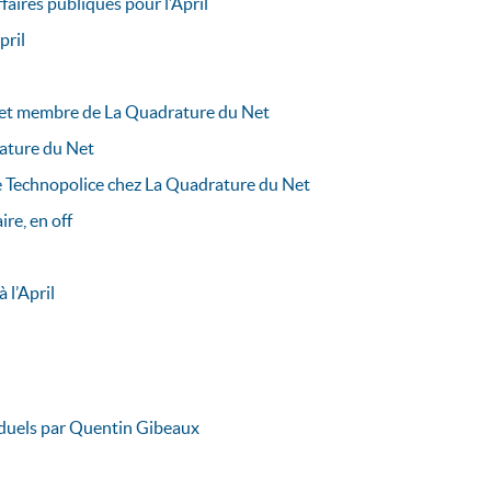
aires publiques pour l’April
pril
l et membre de La Quadrature du Net
rature du Net
e Technopolice chez La Quadrature du Net
re, en off
 l’April
iduels par Quentin Gibeaux