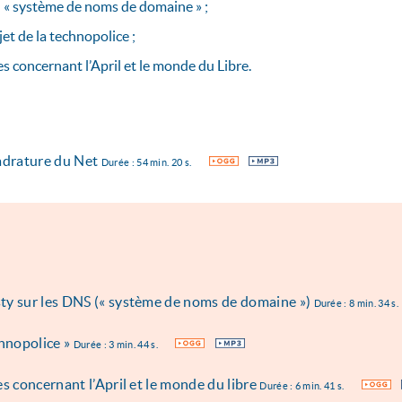
n « système de noms de domaine » ;
jet de la technopolice ;
es concernant l’April et le monde du Libre.
adrature du Net
OGG
MP3
Durée : 54 min. 20 s.
ty sur les DNS (« système de noms de domaine »)
Durée : 8 min. 34 s.
chnopolice »
OGG
MP3
Durée : 3 min. 44 s.
s concernant l’April et le monde du libre
OGG
Durée : 6 min. 41 s.