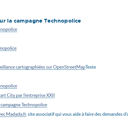
 sur la campagne Technopolice
hnopolice
hnopolice
veillance cartographiées sur OpenStreetMap
Texte
hnopolice
rt City par l’entreprise XXII
a campagne Technopolice
avec Madada.fr
, site associatif qui vous aide à faire des demandes 