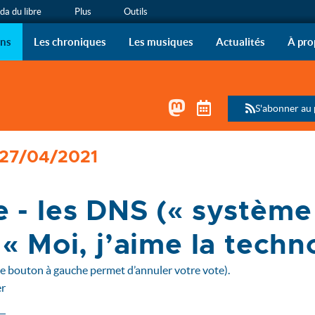
a du libre
Plus
Outils
ous !
 de radio de l’April sur vo
ons
Les chroniques
Les musiques
Actualités
À pro
Mastodon
Télécharger le 
S'abonner au
 27/04/2021
 - les DNS (« systèm
« Moi, j’aime la techn
le bouton à gauche permet d’annuler votre vote).
r