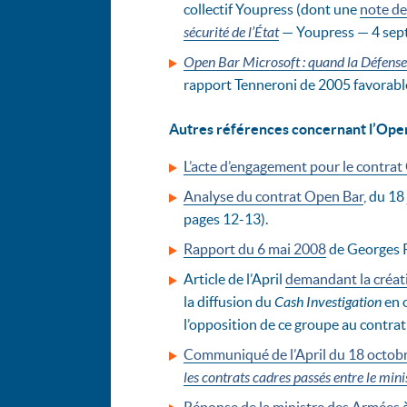
collectif Youpress (dont une
note de
sécurité de l’État
— Youpress — 4 sep
Open Bar Microsoft : quand la Défense j
rapport Tenneroni de 2005 favorable 
Autres références concernant l’Ope
L’acte d’engagement pour le contrat
Analyse du contrat Open Bar
, du 18
pages 12-13).
Rapport du 6 mai 2008
de Georges R
Article de l’April
demandant la créati
la diffusion du
Cash Investigation
en o
l’opposition de ce groupe au contra
Communiqué de l’April du 18 octob
les contrats cadres passés entre le mini
Réponse de la ministre des Armées
à