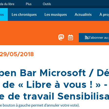
a du libre
Plus
Outils
ous !
 de radio de l’April sur vo
ons
Les chroniques
Les musiques
Actualités
À pro
Mastodon
Télécharger le 
S'abonner au
 29/05/2018
pen Bar Microsoft / Dé
de « Libre à vous ! » -
e de travail Sensibilis
le bouton à gauche permet d’annuler votre vote).