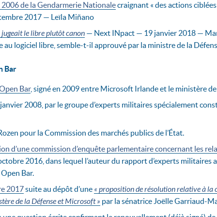
 2006 de la Gendarmerie Nationale
craignant « des actions ciblées
tembre 2017 — Leïla Miñano
ugeait le libre plutôt canon
— Next INpact — 19 janvier 2018 — Marc
au logiciel libre, semble-t-il approuvé par la ministre de la Défen
n Bar
 Open Bar
, signé en 2009 entre Microsoft Irlande et le ministère de
 janvier 2008, par le groupe d’experts militaires spécialement const
ozen pour la Commission des marchés publics de l’État.
on d’une commission d’enquête parlementaire concernant les relat
ctobre 2016, dans lequel l’auteur du rapport d’experts militaires
t Open Bar.
re 2017
suite au dépôt d’une
« proposition de résolution relative à l
stère de la Défense et Microsoft »
par la sénatrice Joëlle Garriaud-M
 une question écrite confirmant le renouvellement (déjà signé) de