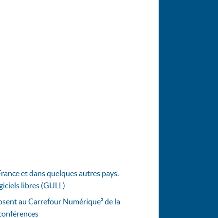
France et dans quelques autres pays.
giciels libres (GULL)
osent au Carrefour Numérique² de la
s conférences