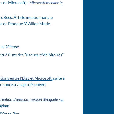
 » de Microsoft) :
Microsoft menace la
 Rees. Article mentionnant le
se de l’époque M.Alliot-Marie.
 la Défense.
itué (liste des "risques rédhibitoires"
ions entre l’État et Microsoft
, suite à
 annonce à visage découvert
a création d’une commission d’enquête sur
aylam.
 l’Open Bar.