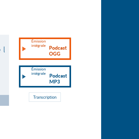
Émission
intégrale
Podcast
OGG
Émission
intégrale
Podcast
MP3
Transcription