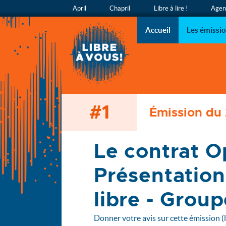
April
Chapril
Libre à lire !
Agend
Libre à v
L’émission
Accueil
Les émissi
#1
Accueil
Émission du
Les émissions
1 - Le contrat Open Bar Microsoft / Défense - (…)
Le contrat O
Présentation 
libre - Group
Donner votre avis sur cette émission (