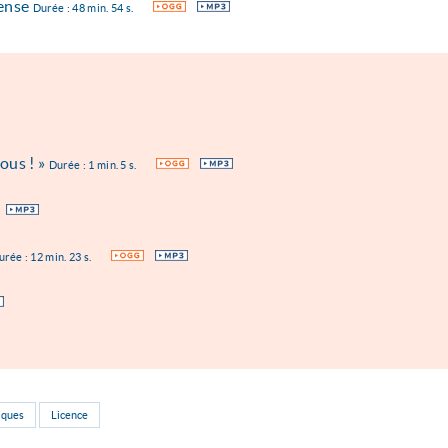
fense
OGG
MP3
Durée : 48 min. 54 s.
vous ! »
OGG
MP3
Durée : 1 min. 5 s.
MP3
OGG
MP3
urée : 12 min. 23 s.
iques
Licence