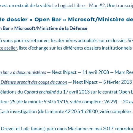
e est un extrait de la vidéo
Le Logiciel Libre – Man #2
. Une
transcri
le dossier « Open Bar » Microsoft/Ministère de
en Bar » Microsoft/Ministère de la Défense
 vous pourrez retrouver les dernières actualités sur ce dossier. Si
ste atelier
, liste d’échange sur les différents dossiers institutionnels 
en bar » à deux ministères
— Next INpact — 11 avril 2008 — Marc Re
 Défense prenait des coups de canon
— Next INpact — 5 février 2013
vélations du
Canard enchaîné
du 17 avril 2013 sur le contrat Open 
teur 25 (de la minute 5’50 à 15’15, vidéo complète : 26’29) — 20
ash investigation (de la minute 42’20 à 1h28’00, vidéo complète 
 Drevet et Loïc Tanant) paru dans Marianne en mai 2017, reproduit p