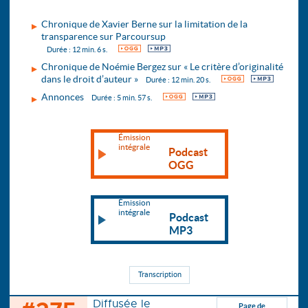
Chronique de Xavier Berne sur la limitation de la
transparence sur Parcoursup
OGG
MP3
Durée : 12 min. 6 s.
Chronique de Noémie Bergez sur « Le critère d’originalité
dans le droit d’auteur »
OGG
MP3
Durée : 12 min. 20 s.
Annonces
OGG
MP3
Durée : 5 min. 57 s.
Émission
intégrale
Podcast
OGG
Émission
intégrale
Podcast
MP3
Transcription
Diffusée le
Page de