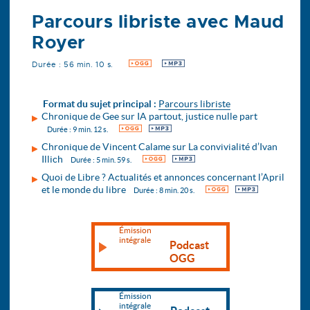
Parcours libriste avec Maud
Royer
Durée : 56 min. 10 s.
OGG
MP3
Format du sujet principal :
Parcours libriste
Chronique de Gee sur IA partout, justice nulle part
OGG
MP3
Durée : 9 min. 12 s.
Chronique de Vincent Calame sur La convivialité d’Ivan
Illich
OGG
MP3
Durée : 5 min. 59 s.
Quoi de Libre ? Actualités et annonces concernant l’April
et le monde du libre
OGG
MP3
Durée : 8 min. 20 s.
Émission
intégrale
Podcast
OGG
Émission
intégrale