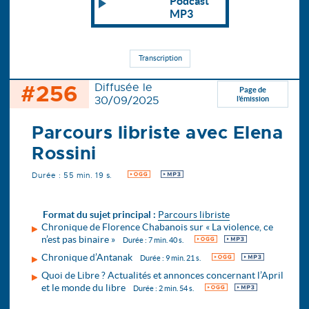
Podcast
MP3
Transcription
#256
Diffusée le
Page de
30/09/2025
l’émission
Parcours libriste avec Elena
Rossini
Durée : 55 min. 19 s.
OGG
MP3
Format du sujet principal :
Parcours libriste
Chronique de Florence Chabanois sur « La violence, ce
n’est pas binaire »
OGG
MP3
Durée : 7 min. 40 s.
Chronique d’Antanak
OGG
MP3
Durée : 9 min. 21 s.
Quoi de Libre ? Actualités et annonces concernant l’April
et le monde du libre
OGG
MP3
Durée : 2 min. 54 s.