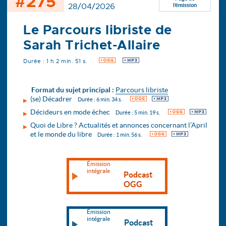
#275
28/04/2026
l’émission
Le Parcours libriste de
Sarah Trichet-Allaire
Durée : 1 h 2 min. 51 s.
OGG
MP3
Format du sujet principal :
Parcours libriste
(se) Décadrer
OGG
MP3
Durée : 6 min. 34 s.
Décideurs en mode échec
OGG
MP3
Durée : 5 min. 19 s.
Quoi de Libre ? Actualités et annonces concernant l’April
et le monde du libre
OGG
MP3
Durée : 1 min. 56 s.
Émission
intégrale
Podcast
OGG
Émission
intégrale
Podcast