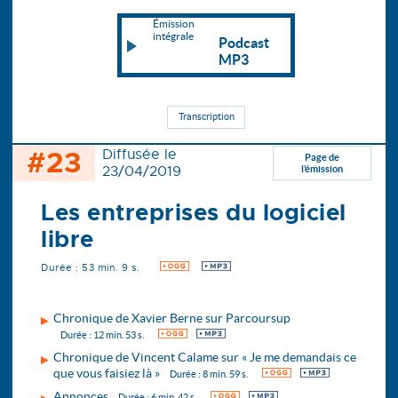
Émission
intégrale
Podcast
MP3
Transcription
#23
Diffusée le
Page de
23/04/2019
l’émission
Les entreprises du logiciel
libre
Durée : 53 min. 9 s.
OGG
MP3
Chronique de Xavier Berne sur Parcoursup
OGG
MP3
Durée : 12 min. 53 s.
Chronique de Vincent Calame sur « Je me demandais ce
que vous faisiez là »
OGG
MP3
Durée : 8 min. 59 s.
Annonces
OGG
MP3
Durée : 6 min. 42 s.