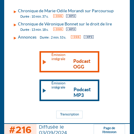
Chronique de Marie-Odile Morandi sur Parcoursup
OGG
MP3
Durée : 10 min. 37 s.
Chronique de Véronique Bonnet sur le droit de lire
OGG
MP3
Durée : 13 min. 18 s.
Annonces
OGG
MP3
Durée : 2 min. 53 s.
Émission
intégrale
Podcast
OGG
Émission
intégrale
Podcast
MP3
Transcription
#216
Diffusée le
Page de
03/09/2024
l’émission