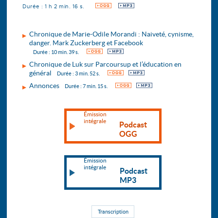
Durée : 1 h 2 min. 16 s.
OGG
MP3
Chronique de Marie-Odile Morandi : Naiveté, cynisme,
danger. Mark Zuckerberg et Facebook
OGG
MP3
Durée : 10 min. 39 s.
Chronique de Luk sur Parcoursup et l’éducation en
général
OGG
MP3
Durée : 3 min. 52 s.
Annonces
OGG
MP3
Durée : 7 min. 15 s.
Émission
intégrale
Podcast
OGG
Émission
intégrale
Podcast
MP3
Transcription