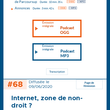
de Parcoursup
OGG
MP3
Durée : 10 min. 35 s.
Annonces
OGG
MP3
Durée : 3 min. 42 s.
Émission
intégrale
Podcast
OGG
Émission
intégrale
Podcast
MP3
Transcription
#68
Diffusée le
Page de
09/06/2020
l’émission
Internet, zone de non-
droit ?