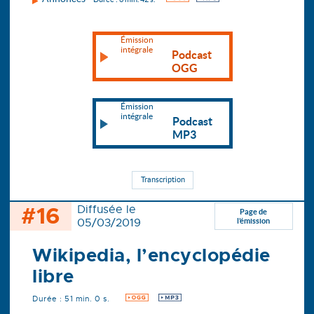
Émission
intégrale
Podcast
OGG
Émission
intégrale
Podcast
MP3
Transcription
#16
Diffusée le
Page de
05/03/2019
l’émission
Wikipedia, l’encyclopédie
libre
Durée : 51 min. 0 s.
OGG
MP3