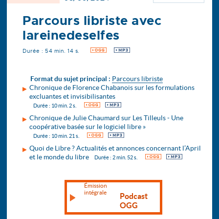
Parcours libriste avec
lareinedeselfes
Durée : 54 min. 14 s.
OGG
MP3
Format du sujet principal :
Parcours libriste
Chronique de Florence Chabanois sur les formulations
excluantes et invisibilisantes
OGG
MP3
Durée : 10 min. 2 s.
Chronique de Julie Chaumard sur Les Tilleuls - Une
coopérative basée sur le logiciel libre »
OGG
MP3
Durée : 10 min. 21 s.
Quoi de Libre ? Actualités et annonces concernant l’April
et le monde du libre
OGG
MP3
Durée : 2 min. 52 s.
Émission
intégrale
Podcast
OGG