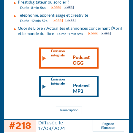
Prestidigitateur ou sorcier ?
OGG
MP3
Durée : 8 min. 56 s.
Téléphonie, apprentissage et créativité
OGG
MP3
Durée : 12 min. 59 s.
Quoi de Libre ? Actualités et annonces concernant l’April
et le monde du libre
OGG
MP3
Durée : 1 min. 59 s.
Émission
intégrale
Podcast
OGG
Émission
intégrale
Podcast
MP3
Transcription
#218
Diffusée le
Page de
17/09/2024
l’émission