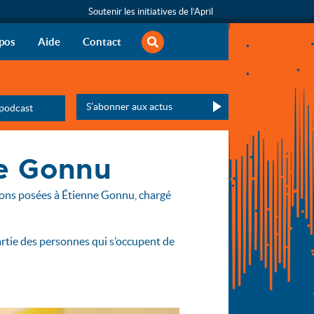
Soutenir les initiatives de l’April
rechercher
s libertés informatiques
pos
Aide
Contact
calendrier des émissions de la saison en cours
S’abonner aux actus
 podcast
Veuillez laisser ce champ vide :
ne Gonnu
tions posées à Étienne Gonnu, chargé
partie des personnes qui s’occupent de