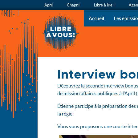
April
Chapril
Libre à lire !
Agend
Libre à v
L’émission
Accueil
Les émissi
Accueil
Interview bo
Interview bonus en vidéo d’Étienne Gonnu
Découvrez la seconde interview bonus 
de mission affaires publiques à l’April 
Étienne participe à la préparation des 
la régie.
Vous vous proposons une courte inter