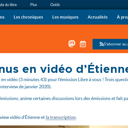
a du libre
Plus
Outils
ous !
 de radio de l’April sur vo
ons
Les chroniques
Les musiques
Actualités
À pro
Mastodon
Télécharger le 
S'abonner au
nus en vidéo d’Étien
en vidéo (3 minutes 43) pour l’émission Libre à vous ! Trois ques
(interview de janvier 2020).
émissions, anime certaines discussions lors des émissions et fait 
view vidéo d’Étienne et
la transcription
.